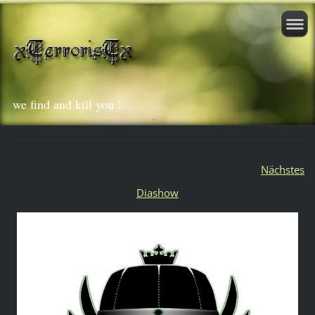
we find and kill you !
Nächstes
Diashow