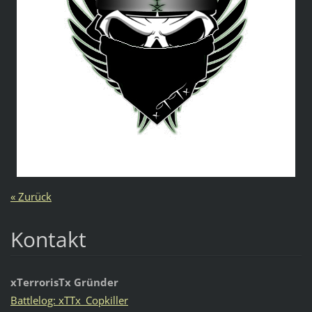
« Zurück
Kontakt
xTerrorisTx Gründer
Battlelog: xTTx_Copkiller